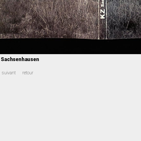
Z Sachsenhausen
suivant
retour